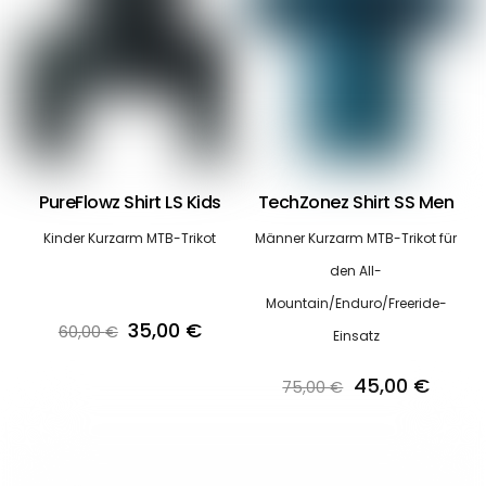
PureFlowz Shirt LS Kids
TechZonez Shirt SS Men
Kinder Kurzarm MTB-Trikot
Männer Kurzarm MTB-Trikot für
den All-
Mountain/Enduro/Freeride-
Ursprünglicher
Aktueller
35,00
€
60,00
€
Einsatz
Preis
Preis
Ursprüngliche
Aktuel
45,00
€
75,00
€
war:
ist:
Preis
Preis
60,00 €
35,00 €.
war:
ist:
75,00 €
45,00