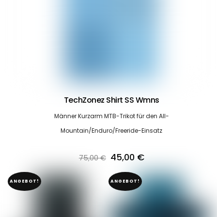
TechZonez Shirt SS Wmns
Männer Kurzarm MTB-Trikot für den All-
Mountain/Enduro/Freeride-Einsatz
Ursprünglicher
Aktueller
45,00
€
75,00
€
Preis
Preis
ANGEBOT!
ANGEBOT!
war:
ist:
75,00 €
45,00 €.