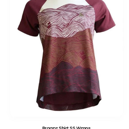
Braapz Shirt SS Wmns