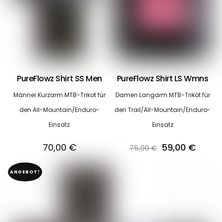
PureFlowz Shirt SS Men
PureFlowz Shirt LS Wmns
Männer Kurzarm MTB-Trikot für
Damen Langarm MTB-Trikot für
den All-Mountain/Enduro-
den Trail/All-Mountain/Enduro-
Einsatz
Einsatz
Ursprüngliche
Aktuel
70,00
€
59,00
€
75,00
€
Preis
Preis
ANGEBOT!
war:
ist:
75,00 €
59,00