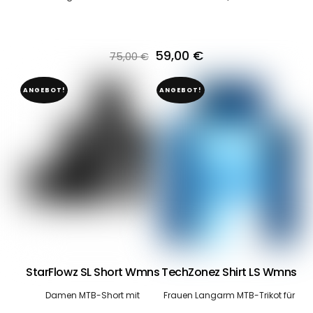
Ursprünglicher
Aktueller
59,00
€
75,00
€
Preis
Preis
ANGEBOT!
ANGEBOT!
war:
ist:
75,00 €
59,00 €.
StarFlowz SL Short Wmns
TechZonez Shirt LS Wmns
Damen MTB-Short mit
Frauen Langarm MTB-Trikot für