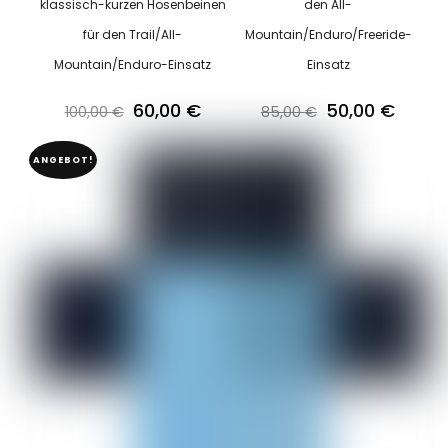
klassisch-kurzen Hosenbeinen
den All-
für den Trail/All-
Mountain/Enduro/Freeride-
Mountain/Enduro-Einsatz
Einsatz
Ursprünglicher
Aktueller
Ursprüngliche
Aktuel
60,00
€
50,00
€
100,00
€
85,00
€
Preis
Preis
Preis
Preis
ANGEBOT!
war:
ist:
war:
ist:
100,00 €
60,00 €.
85,00 €
50,00