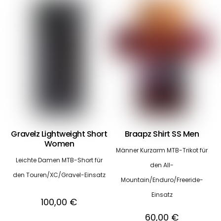
Gravelz Lightweight Short
Braapz Shirt SS Men
Women
Männer Kurzarm MTB-Trikot für
Leichte Damen MTB-Short für
den All-
den Touren/XC/Gravel-Einsatz
Mountain/Enduro/Freeride-
Einsatz
100,00
€
60,00
€