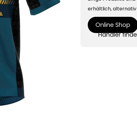
erhältlich, alternati
Online Shop
Händler find