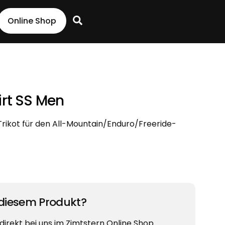
Search
Online Shop
rt SS Men
ikot für den All-Mountain/Enduro/Freeride-
 diesem Produkt?
 direkt bei uns im Zimtstern Online Shop