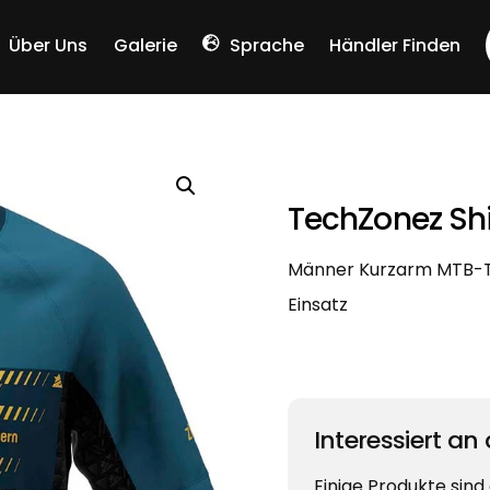
Über Uns
Galerie
Sprache
Händler Finden
Chinese (Simplified)
TechZonez Shi
Männer Kurzarm MTB-Tr
Einsatz
Interessiert an
Einige Produkte sind