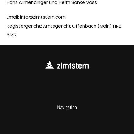
Hans Allmendinger und Herrn Sönke Voss
Email:
info@zimtstern.com
Registergericht: Amtsgericht Offenbach (Main) HRB
5147
Navigation