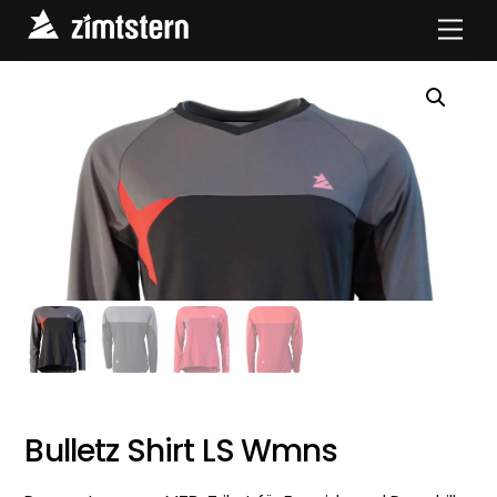
Skip
Men
to
content
Bulletz Shirt LS Wmns