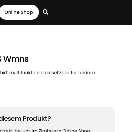
Search
Online Shop
SS Wmns
irt multifunktional einsetzbar für andere
 diesem Produkt?
 direkt bei uns im Zimtstern Online Shop