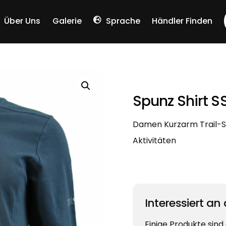
Über Uns
Galerie
Sprache
Händler Finden
Chinese (Simplified)
Spunz Shirt 
Damen Kurzarm Trail-Sh
Aktivitäten
Interessiert an
Einige Produkte sind