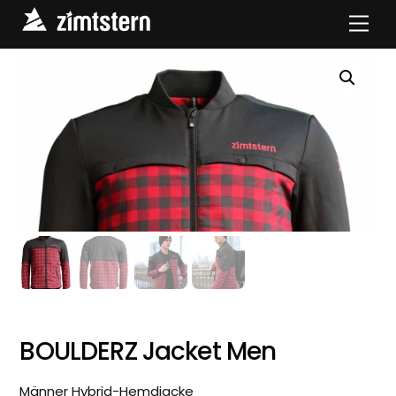
Skip
Men
to
content
BOULDERZ Jacket Men
Männer Hybrid-Hemdjacke