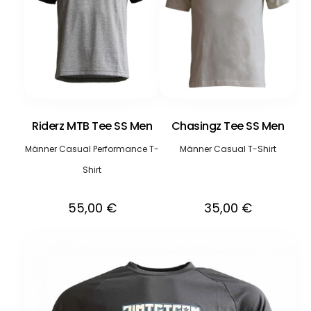
Riderz MTB Tee SS Men
Chasingz Tee SS Men
Männer Casual Performance T-
Männer Casual T-Shirt
Shirt
55,00
€
35,00
€