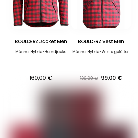
BOULDERZ Vest Men
BOULDERZ Jacket Men
Männer Hybrid-Weste gefüttert
Männer Hybrid-Hemdjacke
Ursprüngliche
Aktuel
99,00
€
160,00
€
130,00
€
Preis
Preis
war:
ist:
130,00 €
99,00 