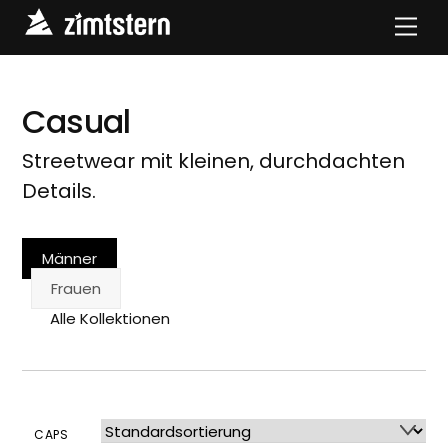
Skip
Men
to
content
Casual
Streetwear mit kleinen, durchdachten
Details.
Männer
Frauen
Alle Kollektionen
CAPS