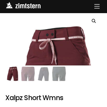
Skip
Men
to
content
Xalpz Short Wmns