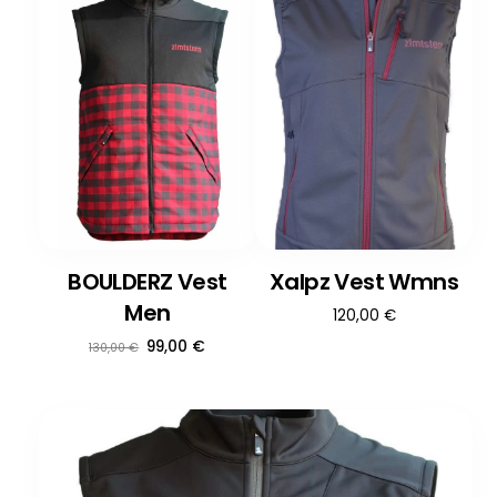
BOULDERZ Vest
Xalpz Vest Wmns
Men
120,00
€
Ursprünglicher
Aktueller
99,00
€
130,00
€
Preis
Preis
war:
ist:
130,00 €
99,00 €.