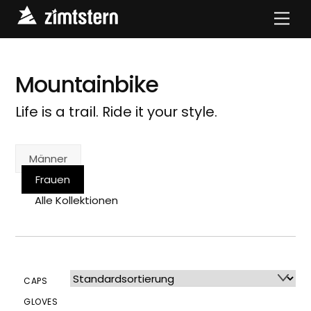
Skip
Men
to
content
Mountainbike
Life is a trail. Ride it your style.
Männer
Frauen
Alle Kollektionen
CAPS
GLOVES