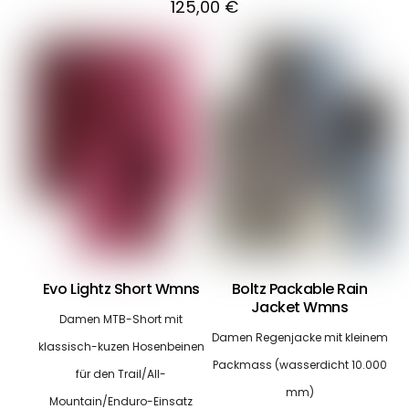
125,00
€
Evo Lightz Short Wmns
Boltz Packable Rain
Jacket Wmns
Damen MTB-Short mit
Damen Regenjacke mit kleinem
klassisch-kuzen Hosenbeinen
Packmass (wasserdicht 10.000
für den Trail/All-
mm)
Mountain/Enduro-Einsatz