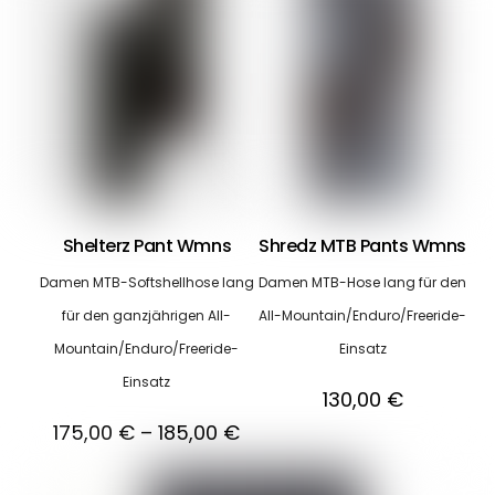
Shelterz Pant Wmns
Shredz MTB Pants Wmns
Damen MTB-Softshellhose lang
Damen MTB-Hose lang für den
für den ganzjährigen All-
All-Mountain/Enduro/Freeride-
Mountain/Enduro/Freeride-
Einsatz
Einsatz
130,00
€
175,00
€
–
185,00
€