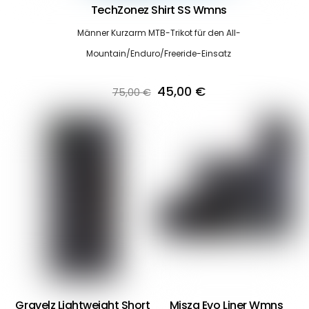
TechZonez Shirt SS Wmns
Männer Kurzarm MTB-Trikot für den All-
Mountain/Enduro/Freeride-Einsatz
Ursprünglicher
Aktueller
45,00
€
75,00
€
Preis
Preis
war:
ist:
75,00 €
45,00 €.
Gravelz Lightweight Short
Misza Evo Liner Wmns