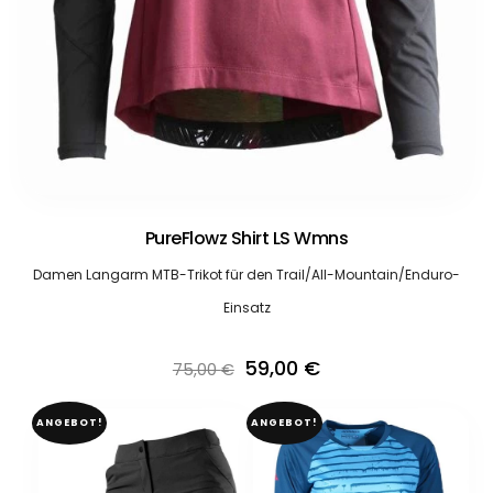
PureFlowz Shirt LS Wmns
Damen Langarm MTB-Trikot für den Trail/All-Mountain/Enduro-
Einsatz
Ursprünglicher
Aktueller
59,00
€
75,00
€
Preis
Preis
ANGEBOT!
ANGEBOT!
war:
ist:
75,00 €
59,00 €.