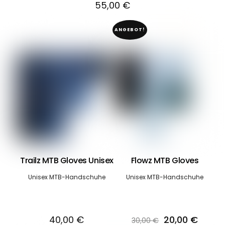
55,00
€
ANGEBOT!
Trailz MTB Gloves Unisex
Flowz MTB Gloves
Unisex MTB-Handschuhe
Unisex MTB-Handschuhe
Ursprüngliche
Aktuel
40,00
€
20,00
€
30,00
€