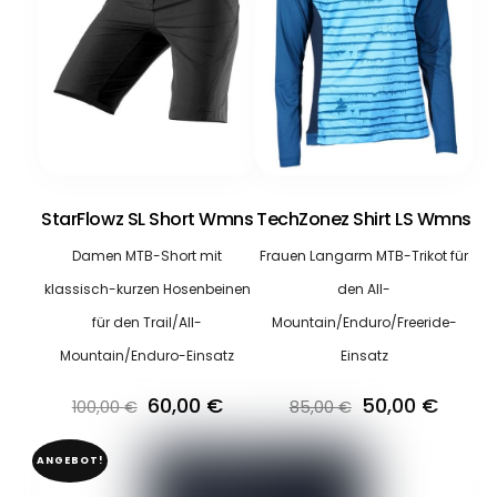
StarFlowz SL Short Wmns
TechZonez Shirt LS Wmns
Damen MTB-Short mit
Frauen Langarm MTB-Trikot für
klassisch-kurzen Hosenbeinen
den All-
für den Trail/All-
Mountain/Enduro/Freeride-
Mountain/Enduro-Einsatz
Einsatz
Ursprünglicher
Aktueller
Ursprüngliche
Aktuel
60,00
€
50,00
€
100,00
€
85,00
€
Preis
Preis
Preis
Preis
ANGEBOT!
war:
ist:
war:
ist: