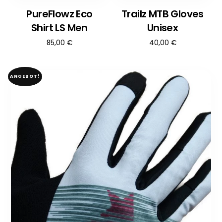
PureFlowz Eco
Trailz MTB Gloves
Shirt LS Men
Unisex
85,00
€
40,00
€
ANGEBOT!