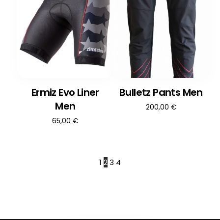
Ermiz Evo Liner
Bulletz Pants Men
Men
200,00
€
65,00
€
1
2
3
4